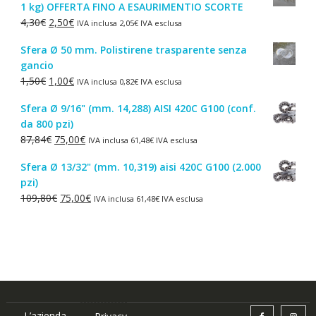
1 kg) OFFERTA FINO A ESAURIMENTIO SCORTE
era:
è:
Il
Il
4,30
€
2,50
€
IVA inclusa
2,05
€
IVA esclusa
44,52€.
38,00€.
prezzo
prezzo
Sfera Ø 50 mm. Polistirene trasparente senza
originale
attuale
gancio
era:
è:
Il
Il
1,50
€
1,00
€
IVA inclusa
0,82
€
IVA esclusa
4,30€.
2,50€.
prezzo
prezzo
Sfera Ø 9/16" (mm. 14,288) AISI 420C G100 (conf.
originale
attuale
da 800 pzi)
era:
è:
Il
Il
87,84
€
75,00
€
IVA inclusa
61,48
€
IVA esclusa
1,50€.
1,00€.
prezzo
prezzo
Sfera Ø 13/32" (mm. 10,319) aisi 420C G100 (2.000
originale
attuale
pzi)
era:
è:
Il
Il
109,80
€
75,00
€
IVA inclusa
61,48
€
IVA esclusa
87,84€.
75,00€.
prezzo
prezzo
originale
attuale
era:
è:
109,80€.
75,00€.
L’azienda