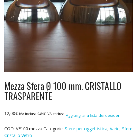
Mezza Sfera Ø 100 mm. CRISTALLO
TRASPARENTE
12,00
€
IVA inclusa
9,84
€
IVA esclusa
Aggiungi alla lista dei desideri
COD:
VE100.mezza
Categorie:
Sfere per oggettistica
,
Varie
,
Sfere
Cristallo Vetro