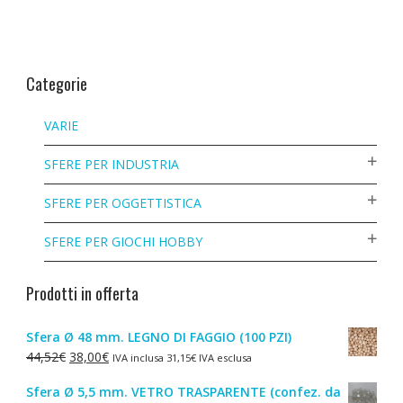
Categorie
VARIE
SFERE PER INDUSTRIA
SFERE PER OGGETTISTICA
SFERE PER GIOCHI HOBBY
Prodotti in offerta
Sfera Ø 48 mm. LEGNO DI FAGGIO (100 PZI)
Il
Il
44,52
€
38,00
€
IVA inclusa
31,15
€
IVA esclusa
prezzo
prezzo
Sfera Ø 5,5 mm. VETRO TRASPARENTE (confez. da
originale
attuale