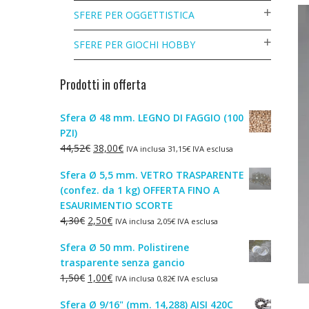
SFERE PER OGGETTISTICA
SFERE PER GIOCHI HOBBY
Prodotti in offerta
Sfera Ø 48 mm. LEGNO DI FAGGIO (100
PZI)
Il
Il
44,52
€
38,00
€
IVA inclusa
31,15
€
IVA esclusa
prezzo
prezzo
Sfera Ø 5,5 mm. VETRO TRASPARENTE
originale
attuale
(confez. da 1 kg) OFFERTA FINO A
era:
è:
ESAURIMENTIO SCORTE
44,52€.
38,00€.
Il
Il
4,30
€
2,50
€
IVA inclusa
2,05
€
IVA esclusa
prezzo
prezzo
Sfera Ø 50 mm. Polistirene
originale
attuale
trasparente senza gancio
era:
è:
Il
Il
1,50
€
1,00
€
IVA inclusa
0,82
€
IVA esclusa
4,30€.
2,50€.
prezzo
prezzo
Sfera Ø 9/16" (mm. 14,288) AISI 420C
originale
attuale