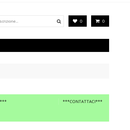
0
0
***
***CONTATTACI***