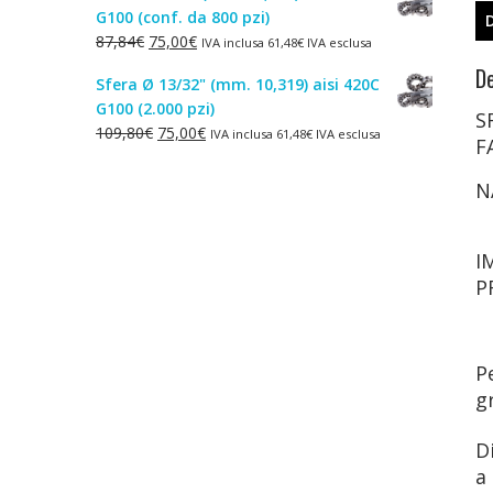
G100 (conf. da 800 pzi)
era:
è:
Il
Il
87,84
€
75,00
€
IVA inclusa
61,48
€
IVA esclusa
1,50€.
1,00€.
prezzo
prezzo
De
Sfera Ø 13/32" (mm. 10,319) aisi 420C
originale
attuale
G100 (2.000 pzi)
era:
è:
S
Il
Il
109,80
€
75,00
€
IVA inclusa
61,48
€
IVA esclusa
87,84€.
75,00€.
F
prezzo
prezzo
originale
attuale
N
era:
è:
109,80€.
75,00€.
I
P
P
g
D
a