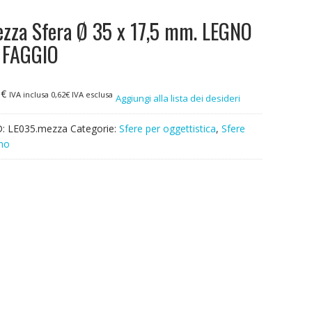
zza Sfera Ø 35 x 17,5 mm. LEGNO
 FAGGIO
6
€
IVA inclusa
0,62
€
IVA esclusa
Aggiungi alla lista dei desideri
D:
LE035.mezza
Categorie:
Sfere per oggettistica
,
Sfere
no