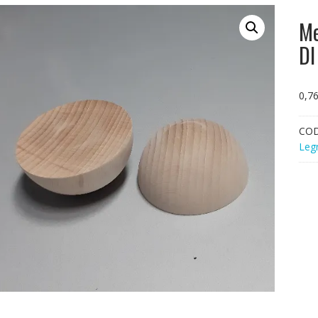
Me
DI
0,7
CO
Leg