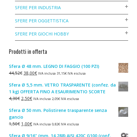
SFERE PER INDUSTRIA
SFERE PER OGGETTISTICA
SFERE PER GIOCHI HOBBY
Prodotti in offerta
Sfera Ø 48 mm. LEGNO DI FAGGIO (100 PZI)
Il
Il
44,52
€
38,00
€
IVA inclusa
31,15
€
IVA esclusa
prezzo
prezzo
Sfera Ø 5,5 mm. VETRO TRASPARENTE (confez. da
originale
attuale
1 kg) OFFERTA FINO A ESAURIMENTIO SCORTE
era:
è:
Il
Il
4,30
€
2,50
€
IVA inclusa
2,05
€
IVA esclusa
44,52€.
38,00€.
prezzo
prezzo
Sfera Ø 50 mm. Polistirene trasparente senza
originale
attuale
gancio
era:
è:
Il
Il
1,50
€
1,00
€
IVA inclusa
0,82
€
IVA esclusa
4,30€.
2,50€.
prezzo
prezzo
Sfera Ø 9/16" (mm. 14,288) AISI 420C G100 (conf.
originale
attuale