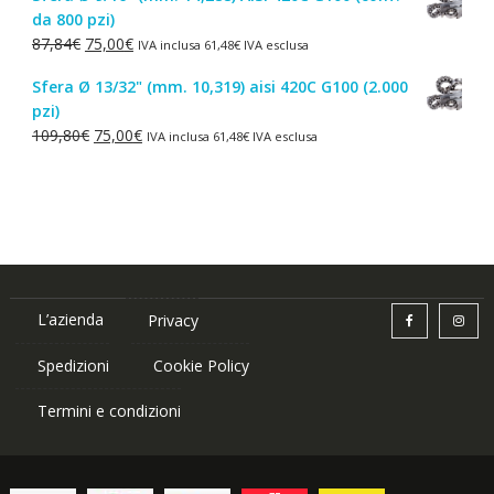
da 800 pzi)
era:
è:
Il
Il
87,84
€
75,00
€
IVA inclusa
61,48
€
IVA esclusa
1,50€.
1,00€.
prezzo
prezzo
Sfera Ø 13/32" (mm. 10,319) aisi 420C G100 (2.000
originale
attuale
pzi)
era:
è:
Il
Il
109,80
€
75,00
€
IVA inclusa
61,48
€
IVA esclusa
87,84€.
75,00€.
prezzo
prezzo
originale
attuale
era:
è:
109,80€.
75,00€.
L’azienda
Privacy
Spedizioni
Cookie Policy
Termini e condizioni