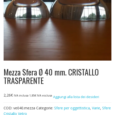
Mezza Sfera Ø 40 mm. CRISTALLO
TRASPARENTE
2,26
€
IVA inclusa
1,85
€
IVA esclusa
Aggiungi alla lista dei desideri
COD:
ve040.mezza
Categorie:
Sfere per oggettistica
,
Varie
,
Sfere
Cristallo Vetro