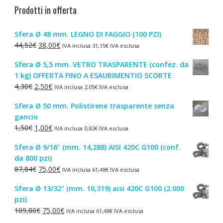
Prodotti in offerta
Sfera Ø 48 mm. LEGNO DI FAGGIO (100 PZI)
Il
Il
44,52
€
38,00
€
IVA inclusa
31,15
€
IVA esclusa
prezzo
prezzo
Sfera Ø 5,5 mm. VETRO TRASPARENTE (confez. da
originale
attuale
1 kg) OFFERTA FINO A ESAURIMENTIO SCORTE
era:
è:
Il
Il
4,30
€
2,50
€
IVA inclusa
2,05
€
IVA esclusa
44,52€.
38,00€.
prezzo
prezzo
Sfera Ø 50 mm. Polistirene trasparente senza
originale
attuale
gancio
era:
è:
Il
Il
1,50
€
1,00
€
IVA inclusa
0,82
€
IVA esclusa
4,30€.
2,50€.
prezzo
prezzo
Sfera Ø 9/16" (mm. 14,288) AISI 420C G100 (conf.
originale
attuale
da 800 pzi)
era:
è:
Il
Il
87,84
€
75,00
€
IVA inclusa
61,48
€
IVA esclusa
1,50€.
1,00€.
prezzo
prezzo
Sfera Ø 13/32" (mm. 10,319) aisi 420C G100 (2.000
originale
attuale
pzi)
era:
è:
Il
Il
109,80
€
75,00
€
IVA inclusa
61,48
€
IVA esclusa
87,84€.
75,00€.
prezzo
prezzo