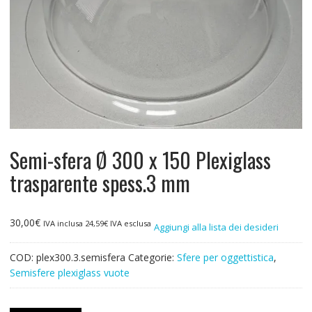
Semi-sfera Ø 300 x 150 Plexiglass
trasparente spess.3 mm
30,00
€
IVA inclusa
24,59
€
IVA esclusa
Aggiungi alla lista dei desideri
COD:
plex300.3.semisfera
Categorie:
Sfere per oggettistica
,
Semisfere plexiglass vuote