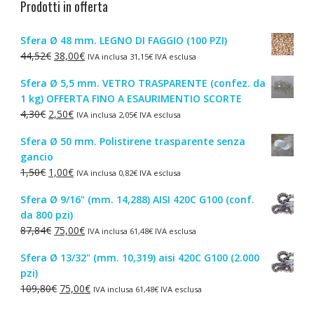
Prodotti in offerta
Sfera Ø 48 mm. LEGNO DI FAGGIO (100 PZI)
Il
Il
44,52
€
38,00
€
IVA inclusa
31,15
€
IVA esclusa
prezzo
prezzo
Sfera Ø 5,5 mm. VETRO TRASPARENTE (confez. da
originale
attuale
1 kg) OFFERTA FINO A ESAURIMENTIO SCORTE
era:
è:
Il
Il
4,30
€
2,50
€
IVA inclusa
2,05
€
IVA esclusa
44,52€.
38,00€.
prezzo
prezzo
Sfera Ø 50 mm. Polistirene trasparente senza
originale
attuale
gancio
era:
è:
Il
Il
1,50
€
1,00
€
IVA inclusa
0,82
€
IVA esclusa
4,30€.
2,50€.
prezzo
prezzo
Sfera Ø 9/16" (mm. 14,288) AISI 420C G100 (conf.
originale
attuale
da 800 pzi)
era:
è:
Il
Il
87,84
€
75,00
€
IVA inclusa
61,48
€
IVA esclusa
1,50€.
1,00€.
prezzo
prezzo
Sfera Ø 13/32" (mm. 10,319) aisi 420C G100 (2.000
originale
attuale
pzi)
era:
è:
Il
Il
109,80
€
75,00
€
IVA inclusa
61,48
€
IVA esclusa
87,84€.
75,00€.
prezzo
prezzo