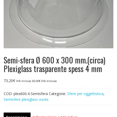
Semi-sfera Ø 600 x 300 mm.(circa)
Plexiglass trasparente spess 4 mm
73,20
€
IVA inclusa
60,00
€
IVA esclusa
COD:
plex600.4-Semisfera
Categorie:
Sfere per oggettistica
,
Semisfere plexiglass vuote