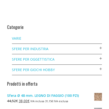
Categorie
VARIE
SFERE PER INDUSTRIA
SFERE PER OGGETTISTICA
SFERE PER GIOCHI HOBBY
Prodotti in offerta
Sfera Ø 48 mm. LEGNO DI FAGGIO (100 PZI)
Il
Il
44,52
€
38,00
€
IVA inclusa
31,15
€
IVA esclusa
prezzo
prezzo