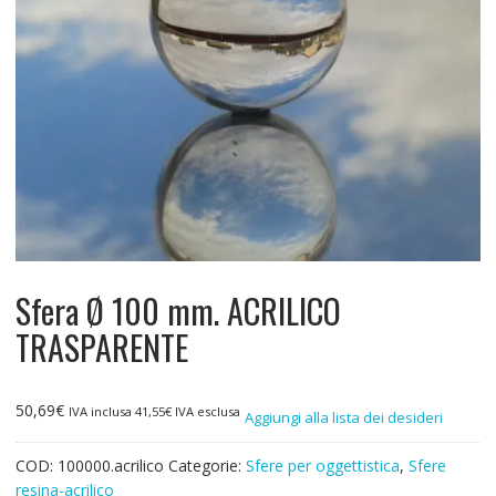
Sfera Ø 100 mm. ACRILICO
TRASPARENTE
50,69
€
IVA inclusa
41,55
€
IVA esclusa
Aggiungi alla lista dei desideri
COD:
100000.acrilico
Categorie:
Sfere per oggettistica
,
Sfere
resina-acrilico