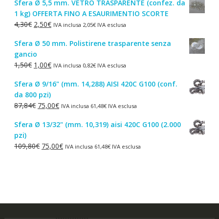
Sfera Ø 5,5 mm. VETRO TRASPARENTE (confez. da
originale
attuale
1 kg) OFFERTA FINO A ESAURIMENTIO SCORTE
era:
è:
Il
Il
4,30
€
2,50
€
IVA inclusa
2,05
€
IVA esclusa
44,52€.
38,00€.
prezzo
prezzo
Sfera Ø 50 mm. Polistirene trasparente senza
originale
attuale
gancio
era:
è:
Il
Il
1,50
€
1,00
€
IVA inclusa
0,82
€
IVA esclusa
4,30€.
2,50€.
prezzo
prezzo
Sfera Ø 9/16" (mm. 14,288) AISI 420C G100 (conf.
originale
attuale
da 800 pzi)
era:
è:
Il
Il
87,84
€
75,00
€
IVA inclusa
61,48
€
IVA esclusa
1,50€.
1,00€.
prezzo
prezzo
Sfera Ø 13/32" (mm. 10,319) aisi 420C G100 (2.000
originale
attuale
pzi)
era:
è:
Il
Il
109,80
€
75,00
€
IVA inclusa
61,48
€
IVA esclusa
87,84€.
75,00€.
prezzo
prezzo
originale
attuale
era:
è:
109,80€.
75,00€.