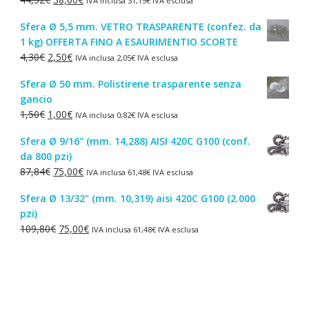
IVA inclusa
31,15
€
IVA esclusa
prezzo
prezzo
Sfera Ø 5,5 mm. VETRO TRASPARENTE (confez. da
originale
attuale
1 kg) OFFERTA FINO A ESAURIMENTIO SCORTE
era:
è:
Il
Il
4,30
€
2,50
€
IVA inclusa
2,05
€
IVA esclusa
44,52€.
38,00€.
prezzo
prezzo
Sfera Ø 50 mm. Polistirene trasparente senza
originale
attuale
gancio
era:
è:
Il
Il
1,50
€
1,00
€
IVA inclusa
0,82
€
IVA esclusa
4,30€.
2,50€.
prezzo
prezzo
Sfera Ø 9/16" (mm. 14,288) AISI 420C G100 (conf.
originale
attuale
da 800 pzi)
era:
è:
Il
Il
87,84
€
75,00
€
IVA inclusa
61,48
€
IVA esclusa
1,50€.
1,00€.
prezzo
prezzo
Sfera Ø 13/32" (mm. 10,319) aisi 420C G100 (2.000
originale
attuale
pzi)
era:
è:
Il
Il
109,80
€
75,00
€
IVA inclusa
61,48
€
IVA esclusa
87,84€.
75,00€.
prezzo
prezzo
originale
attuale
era:
è:
109,80€.
75,00€.