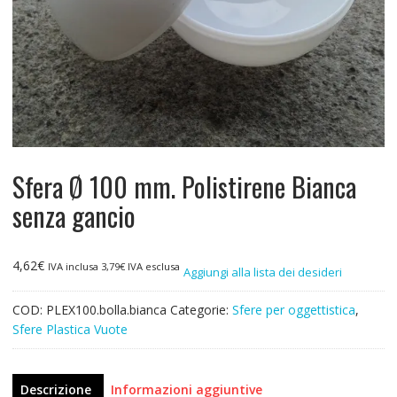
Sfera Ø 100 mm. Polistirene Bianca
senza gancio
4,62
€
IVA inclusa
3,79
€
IVA esclusa
Aggiungi alla lista dei desideri
COD:
PLEX100.bolla.bianca
Categorie:
Sfere per oggettistica
,
Sfere Plastica Vuote
Descrizione
Informazioni aggiuntive