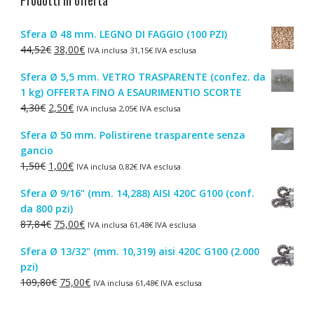
Sfera Ø 48 mm. LEGNO DI FAGGIO (100 PZI)
Il
Il
44,52
€
38,00
€
IVA inclusa
31,15
€
IVA esclusa
prezzo
prezzo
Sfera Ø 5,5 mm. VETRO TRASPARENTE (confez. da
originale
attuale
1 kg) OFFERTA FINO A ESAURIMENTIO SCORTE
era:
è:
Il
Il
4,30
€
2,50
€
IVA inclusa
2,05
€
IVA esclusa
44,52€.
38,00€.
prezzo
prezzo
Sfera Ø 50 mm. Polistirene trasparente senza
originale
attuale
gancio
era:
è:
Il
Il
1,50
€
1,00
€
IVA inclusa
0,82
€
IVA esclusa
4,30€.
2,50€.
prezzo
prezzo
Sfera Ø 9/16" (mm. 14,288) AISI 420C G100 (conf.
originale
attuale
da 800 pzi)
era:
è:
Il
Il
87,84
€
75,00
€
IVA inclusa
61,48
€
IVA esclusa
1,50€.
1,00€.
prezzo
prezzo
Sfera Ø 13/32" (mm. 10,319) aisi 420C G100 (2.000
originale
attuale
pzi)
era:
è:
Il
Il
109,80
€
75,00
€
IVA inclusa
61,48
€
IVA esclusa
87,84€.
75,00€.
prezzo
prezzo
originale
attuale