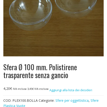
Sfera Ø 100 mm. Polistirene
trasparente senza gancio
4,20
€
IVA inclusa
3,45
€
IVA esclusa
Aggiungi alla lista dei desideri
COD:
PLEX100.BOLLA
Categorie:
Sfere per oggettistica
,
Sfere
Plastica Vuote