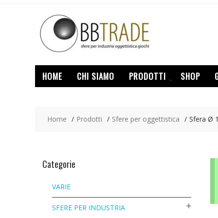
Skip
to
content
HOME
CHI SIAMO
PRODOTTI
SHOP
Home
Prodotti
Sfere per oggettistica
Sfera Ø
Categorie
VARIE
SFERE PER INDUSTRIA