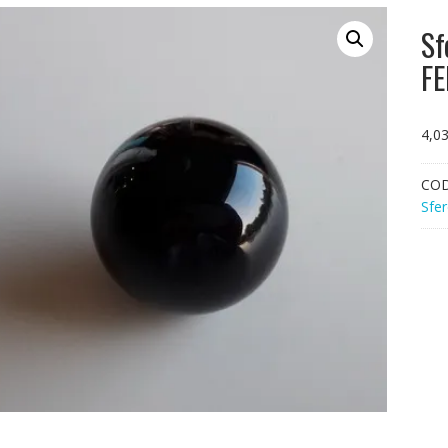
Sf
FE
4,0
CO
Sfer