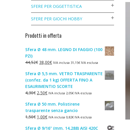
SFERE PER OGGETTISTICA
SFERE PER GIOCHI HOBBY
Prodotti in offerta
Sfera Ø 48 mm. LEGNO DI FAGGIO (100
PZI)
Il
Il
44,52
€
38,00
€
IVA inclusa
31,15
€
IVA esclusa
prezzo
prezzo
Sfera Ø 5,5 mm. VETRO TRASPARENTE
originale
attuale
(confez. da 1 kg) OFFERTA FINO A
era:
è:
ESAURIMENTIO SCORTE
44,52€.
38,00€.
Il
Il
4,30
€
2,50
€
IVA inclusa
2,05
€
IVA esclusa
prezzo
prezzo
Sfera Ø 50 mm. Polistirene
originale
attuale
trasparente senza gancio
era:
è:
Il
Il
1,50
€
1,00
€
IVA inclusa
0,82
€
IVA esclusa
4,30€.
2,50€.
prezzo
prezzo
Sfera Ø 9/16" (mm. 14,288) AISI 420C
originale
attuale