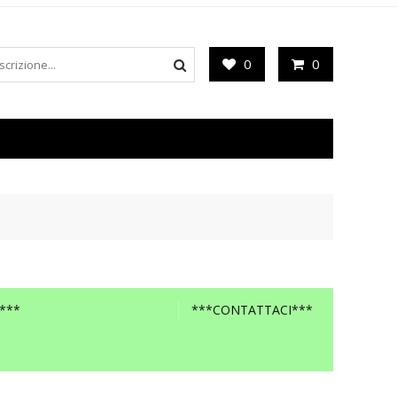
0
0
***
***CONTATTACI***