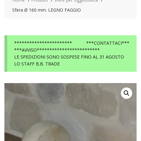
Sfera Ø 160 mm. LEGNO FAGGIO
***********************
***CONTATTACI***
***AVVISO*************************
LE SPEDIZIONI SONO SOSPESE FINO AL 31 AGOSTO
LO STAFF B.B. TRADE