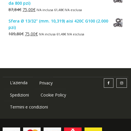
da 800 pzi)
era:
è:
Il
Il
87,84
€
75,00
€
IVA inclusa
61,48
€
IVA esclusa
1,50€.
1,00€.
prezzo
prezzo
Sfera Ø 13/32" (mm. 10,319) aisi 420C G100 (2.000
originale
attuale
pzi)
era:
è:
Il
Il
109,80
€
75,00
€
IVA inclusa
61,48
€
IVA esclusa
87,84€.
75,00€.
prezzo
prezzo
originale
attuale
era:
è:
109,80€.
75,00€.
L’azienda
Privacy
Spedizioni
Cookie Policy
Termini e condizioni