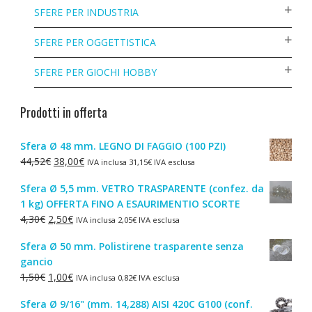
SFERE PER INDUSTRIA
SFERE PER OGGETTISTICA
SFERE PER GIOCHI HOBBY
Prodotti in offerta
Sfera Ø 48 mm. LEGNO DI FAGGIO (100 PZI)
Il
Il
44,52
€
38,00
€
IVA inclusa
31,15
€
IVA esclusa
prezzo
prezzo
Sfera Ø 5,5 mm. VETRO TRASPARENTE (confez. da
originale
attuale
1 kg) OFFERTA FINO A ESAURIMENTIO SCORTE
era:
è:
Il
Il
4,30
€
2,50
€
IVA inclusa
2,05
€
IVA esclusa
44,52€.
38,00€.
prezzo
prezzo
Sfera Ø 50 mm. Polistirene trasparente senza
originale
attuale
gancio
era:
è:
Il
Il
1,50
€
1,00
€
IVA inclusa
0,82
€
IVA esclusa
4,30€.
2,50€.
prezzo
prezzo
Sfera Ø 9/16" (mm. 14,288) AISI 420C G100 (conf.
originale
attuale