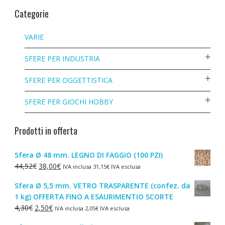
Categorie
VARIE
SFERE PER INDUSTRIA
SFERE PER OGGETTISTICA
SFERE PER GIOCHI HOBBY
Prodotti in offerta
Sfera Ø 48 mm. LEGNO DI FAGGIO (100 PZI)
Il
Il
44,52
€
38,00
€
IVA inclusa
31,15
€
IVA esclusa
prezzo
prezzo
Sfera Ø 5,5 mm. VETRO TRASPARENTE (confez. da
originale
attuale
1 kg) OFFERTA FINO A ESAURIMENTIO SCORTE
era:
è:
Il
Il
4,30
€
2,50
€
IVA inclusa
2,05
€
IVA esclusa
44,52€.
38,00€.
prezzo
prezzo