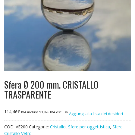
Sfera Ø 200 mm. CRISTALLO
TRASPARENTE
114,46
€
IVA inclusa
93,82
€
IVA esclusa
Aggiungi alla lista dei desideri
COD:
VE200
Categorie:
Cristallo
,
Sfere per oggettistica
,
Sfere
Cristallo Vetro