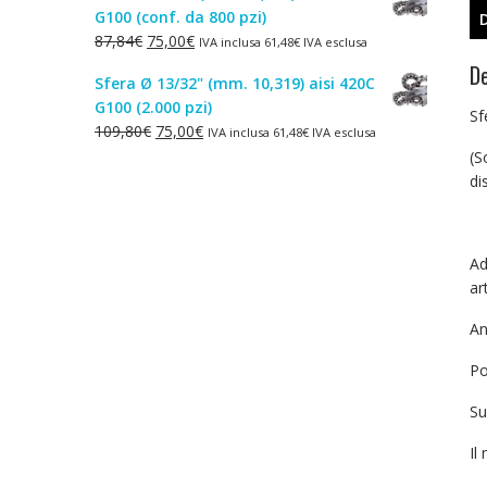
G100 (conf. da 800 pzi)
era:
è:
Il
Il
87,84
€
75,00
€
IVA inclusa
61,48
€
IVA esclusa
1,50€.
1,00€.
prezzo
prezzo
De
Sfera Ø 13/32" (mm. 10,319) aisi 420C
originale
attuale
G100 (2.000 pzi)
era:
è:
Sf
Il
Il
109,80
€
75,00
€
IVA inclusa
61,48
€
IVA esclusa
87,84€.
75,00€.
prezzo
prezzo
(S
originale
attuale
di
era:
è:
109,80€.
75,00€.
Ad
art
An
Po
Su
Il