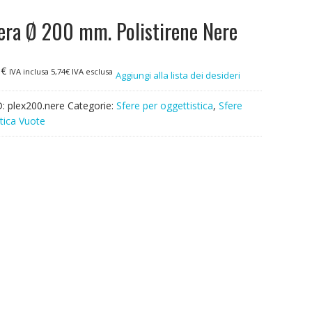
era Ø 200 mm. Polistirene Nere
0
€
IVA inclusa
5,74
€
IVA esclusa
Aggiungi alla lista dei desideri
D:
plex200.nere
Categorie:
Sfere per oggettistica
,
Sfere
tica Vuote