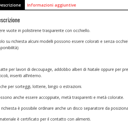
Descrizione
Informazioni aggiuntive
scrizione
ere vuote in polistirene trasparente con occhiello.
olo su richiesta alcuni modelli possono essere colorati e senza occhiel
sponibilità)
atte per lavori di decoupage, addobbo alberi di Natale oppure per pr
icoli, inseriti all’interno.
che per sorteggi, lotterie, bingo o estrazioni.
ssono anche essere accoppiate, metà trasparenti e metà colorate.
 richiesta è possibile ordinare anche un disco separatore da posizionar
 materiale è certificato per il contatto con alimenti.