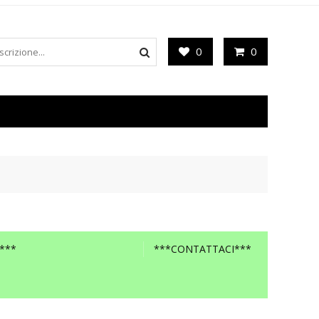
0
0
***
***CONTATTACI***