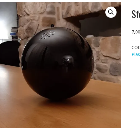
Sf
7,0
CO
Plas