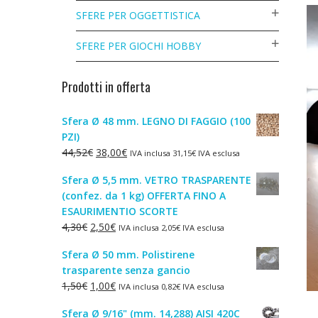
SFERE PER OGGETTISTICA
SFERE PER GIOCHI HOBBY
Prodotti in offerta
Sfera Ø 48 mm. LEGNO DI FAGGIO (100
PZI)
Il
Il
44,52
€
38,00
€
IVA inclusa
31,15
€
IVA esclusa
prezzo
prezzo
Sfera Ø 5,5 mm. VETRO TRASPARENTE
originale
attuale
(confez. da 1 kg) OFFERTA FINO A
era:
è:
ESAURIMENTIO SCORTE
44,52€.
38,00€.
Il
Il
4,30
€
2,50
€
IVA inclusa
2,05
€
IVA esclusa
prezzo
prezzo
Sfera Ø 50 mm. Polistirene
originale
attuale
trasparente senza gancio
era:
è:
Il
Il
1,50
€
1,00
€
IVA inclusa
0,82
€
IVA esclusa
4,30€.
2,50€.
prezzo
prezzo
Sfera Ø 9/16" (mm. 14,288) AISI 420C
originale
attuale