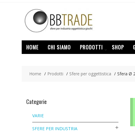
Skip
to
content
HOME
CHI SIAMO
PRODOTTI
SHOP
Home
Prodotti
Sfere per oggettistica
Sfera Ø
Categorie
VARIE
SFERE PER INDUSTRIA