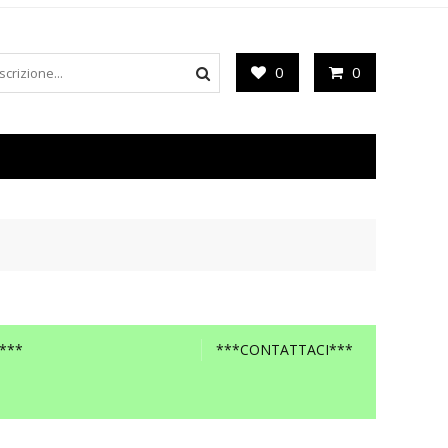
0
0
***
***CONTATTACI***