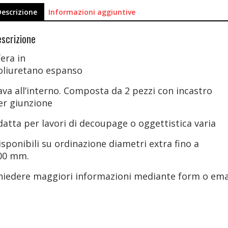
Descrizione
Informazioni aggiuntive
scrizione
fera
in
oliuretano espanso
ava all’interno. Composta da 2 pezzi con incastro
er giunzione
datta per lavori di decoupage o oggettistica varia
isponibili su ordinazione diametri extra fino a
00 mm.
hiedere maggiori informazioni mediante form o ema