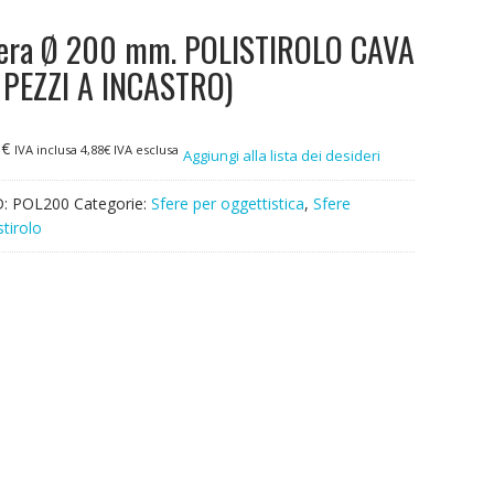
era Ø 200 mm. POLISTIROLO CAVA
 PEZZI A INCASTRO)
5
€
IVA inclusa
4,88
€
IVA esclusa
Aggiungi alla lista dei desideri
D:
POL200
Categorie:
Sfere per oggettistica
,
Sfere
stirolo