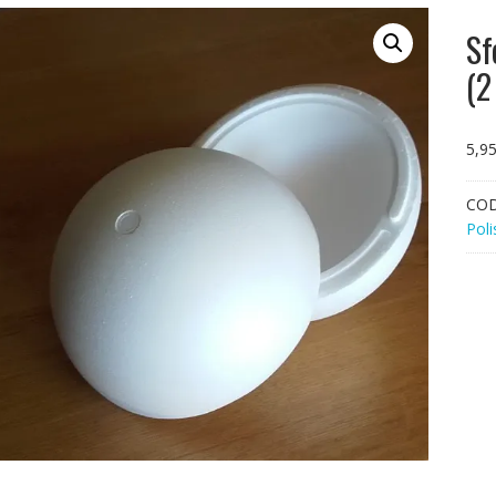
Sf
(2
5,9
CO
Poli