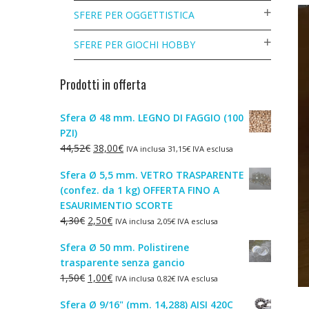
SFERE PER OGGETTISTICA
SFERE PER GIOCHI HOBBY
Prodotti in offerta
Sfera Ø 48 mm. LEGNO DI FAGGIO (100
PZI)
Il
Il
44,52
€
38,00
€
IVA inclusa
31,15
€
IVA esclusa
prezzo
prezzo
Sfera Ø 5,5 mm. VETRO TRASPARENTE
originale
attuale
(confez. da 1 kg) OFFERTA FINO A
era:
è:
ESAURIMENTIO SCORTE
44,52€.
38,00€.
Il
Il
4,30
€
2,50
€
IVA inclusa
2,05
€
IVA esclusa
prezzo
prezzo
Sfera Ø 50 mm. Polistirene
originale
attuale
trasparente senza gancio
era:
è:
Il
Il
1,50
€
1,00
€
IVA inclusa
0,82
€
IVA esclusa
4,30€.
2,50€.
prezzo
prezzo
Sfera Ø 9/16" (mm. 14,288) AISI 420C
originale
attuale