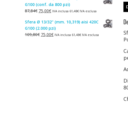
G100 (conf. da 800 pzi)
era:
è:
Il
Il
87,84
€
75,00
€
IVA inclusa
61,48
€
IVA esclusa
1,50€.
1,00€.
prezzo
prezzo
De
Sfera Ø 13/32" (mm. 10,319) aisi 420C
originale
attuale
G100 (2.000 pzi)
era:
è:
S
Il
Il
109,80
€
75,00
€
IVA inclusa
61,48
€
IVA esclusa
87,84€.
75,00€.
P
prezzo
prezzo
originale
attuale
C
era:
è:
p
109,80€.
75,00€.
A
D
8
C