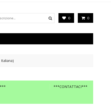
0
0
taliana)
***
***CONTATTACI***