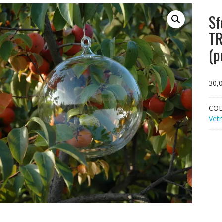
Sf
T
(p
30,
CO
Vetr