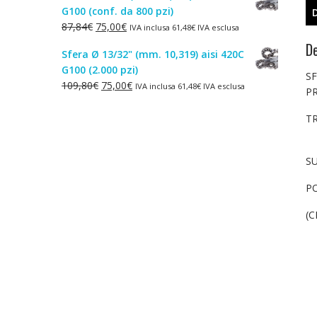
G100 (conf. da 800 pzi)
era:
è:
Il
Il
87,84
€
75,00
€
IVA inclusa
61,48
€
IVA esclusa
1,50€.
1,00€.
prezzo
prezzo
De
Sfera Ø 13/32" (mm. 10,319) aisi 420C
originale
attuale
G100 (2.000 pzi)
era:
è:
S
Il
Il
109,80
€
75,00
€
IVA inclusa
61,48
€
IVA esclusa
87,84€.
75,00€.
P
prezzo
prezzo
originale
attuale
T
era:
è:
109,80€.
75,00€.
SU
PO
(