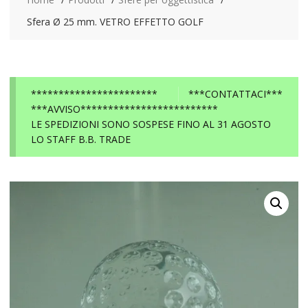
Sfera Ø 25 mm. VETRO EFFETTO GOLF
***********************
***CONTATTACI***
***AVVISO*************************
LE SPEDIZIONI SONO SOSPESE FINO AL 31 AGOSTO
LO STAFF B.B. TRADE