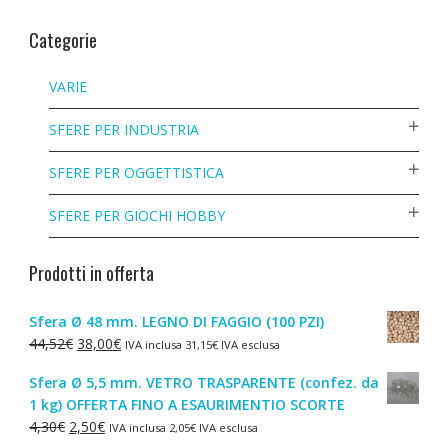
Categorie
VARIE
SFERE PER INDUSTRIA
SFERE PER OGGETTISTICA
SFERE PER GIOCHI HOBBY
Prodotti in offerta
Sfera Ø 48 mm. LEGNO DI FAGGIO (100 PZI)
Il
Il
44,52
€
38,00
€
IVA inclusa
31,15
€
IVA esclusa
prezzo
prezzo
Sfera Ø 5,5 mm. VETRO TRASPARENTE (confez. da
originale
attuale
1 kg) OFFERTA FINO A ESAURIMENTIO SCORTE
era:
è:
Il
Il
4,30
€
2,50
€
IVA inclusa
2,05
€
IVA esclusa
44,52€.
38,00€.
prezzo
prezzo