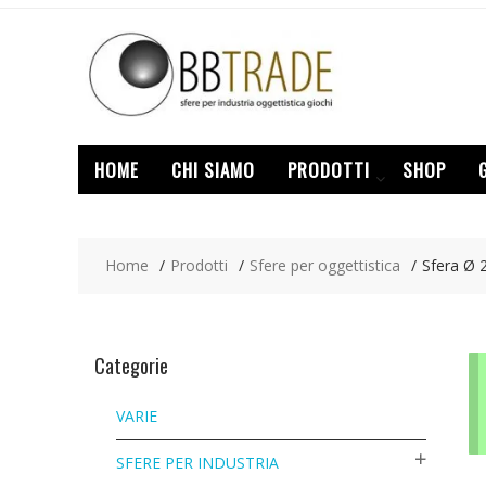
Skip
to
content
HOME
CHI SIAMO
PRODOTTI
SHOP
Home
Prodotti
Sfere per oggettistica
Sfera Ø
Categorie
VARIE
SFERE PER INDUSTRIA