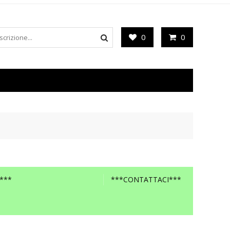
0
0
***
***CONTATTACI***