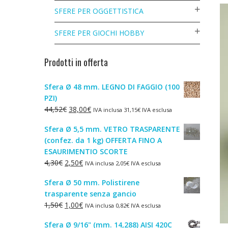
SFERE PER OGGETTISTICA
SFERE PER GIOCHI HOBBY
Prodotti in offerta
Sfera Ø 48 mm. LEGNO DI FAGGIO (100
PZI)
Il
Il
44,52
€
38,00
€
IVA inclusa
31,15
€
IVA esclusa
prezzo
prezzo
Sfera Ø 5,5 mm. VETRO TRASPARENTE
originale
attuale
(confez. da 1 kg) OFFERTA FINO A
era:
è:
ESAURIMENTIO SCORTE
44,52€.
38,00€.
Il
Il
4,30
€
2,50
€
IVA inclusa
2,05
€
IVA esclusa
prezzo
prezzo
Sfera Ø 50 mm. Polistirene
originale
attuale
trasparente senza gancio
era:
è:
Il
Il
1,50
€
1,00
€
IVA inclusa
0,82
€
IVA esclusa
4,30€.
2,50€.
prezzo
prezzo
Sfera Ø 9/16" (mm. 14,288) AISI 420C
originale
attuale