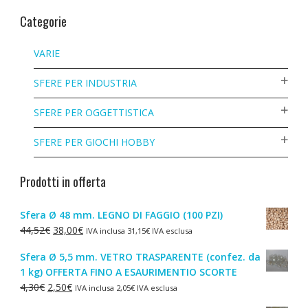
Categorie
VARIE
SFERE PER INDUSTRIA
SFERE PER OGGETTISTICA
SFERE PER GIOCHI HOBBY
Prodotti in offerta
Sfera Ø 48 mm. LEGNO DI FAGGIO (100 PZI)
Il
Il
44,52
€
38,00
€
IVA inclusa
31,15
€
IVA esclusa
prezzo
prezzo
Sfera Ø 5,5 mm. VETRO TRASPARENTE (confez. da
originale
attuale
1 kg) OFFERTA FINO A ESAURIMENTIO SCORTE
era:
è:
Il
Il
4,30
€
2,50
€
IVA inclusa
2,05
€
IVA esclusa
44,52€.
38,00€.
prezzo
prezzo