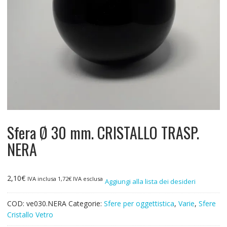
Sfera Ø 30 mm. CRISTALLO TRASP.
NERA
2,10
€
IVA inclusa
1,72
€
IVA esclusa
Aggiungi alla lista dei desideri
COD:
ve030.NERA
Categorie:
Sfere per oggettistica
,
Varie
,
Sfere
Cristallo Vetro