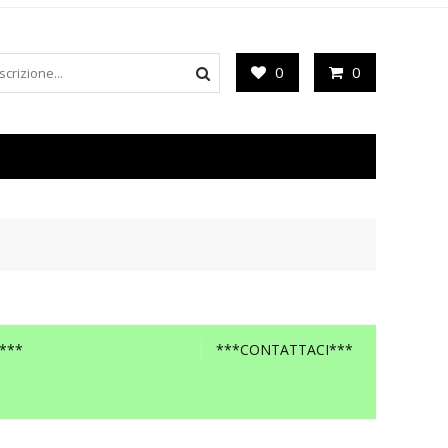
0
0
***
***CONTATTACI***