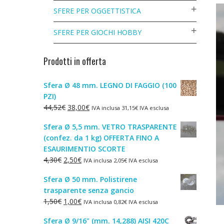
SFERE PER OGGETTISTICA
SFERE PER GIOCHI HOBBY
Prodotti in offerta
Sfera Ø 48 mm. LEGNO DI FAGGIO (100
PZI)
Il
Il
44,52
€
38,00
€
IVA inclusa
31,15
€
IVA esclusa
prezzo
prezzo
Sfera Ø 5,5 mm. VETRO TRASPARENTE
originale
attuale
(confez. da 1 kg) OFFERTA FINO A
era:
è:
ESAURIMENTIO SCORTE
44,52€.
38,00€.
Il
Il
4,30
€
2,50
€
IVA inclusa
2,05
€
IVA esclusa
prezzo
prezzo
Sfera Ø 50 mm. Polistirene
originale
attuale
trasparente senza gancio
era:
è:
Il
Il
1,50
€
1,00
€
IVA inclusa
0,82
€
IVA esclusa
4,30€.
2,50€.
prezzo
prezzo
Sfera Ø 9/16" (mm. 14,288) AISI 420C
originale
attuale