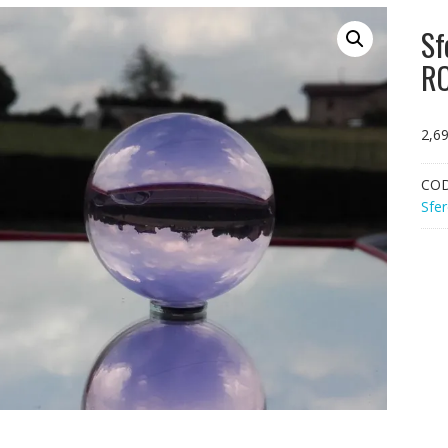
Sf
R
2,6
CO
Sfer