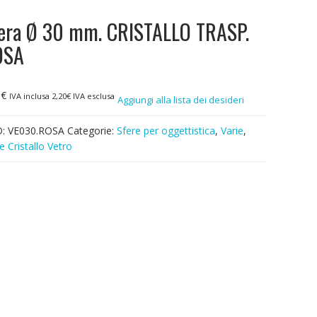
era Ø 30 mm. CRISTALLO TRASP.
OSA
9
€
IVA inclusa
2,20
€
IVA esclusa
Aggiungi alla lista dei desideri
D:
VE030.ROSA
Categorie:
Sfere per oggettistica
,
Varie
,
e Cristallo Vetro