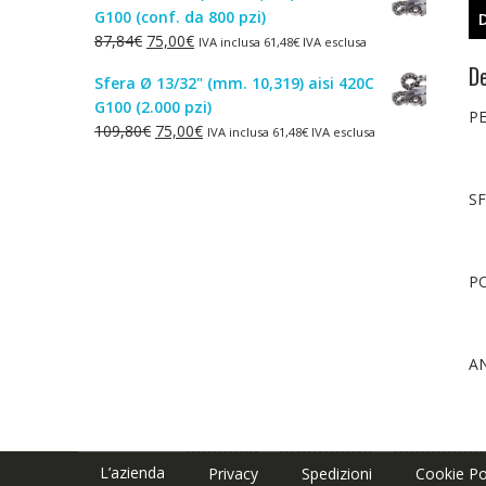
G100 (conf. da 800 pzi)
era:
è:
Il
Il
87,84
€
75,00
€
IVA inclusa
61,48
€
IVA esclusa
1,50€.
1,00€.
prezzo
prezzo
De
Sfera Ø 13/32" (mm. 10,319) aisi 420C
originale
attuale
G100 (2.000 pzi)
era:
è:
PE
Il
Il
109,80
€
75,00
€
IVA inclusa
61,48
€
IVA esclusa
87,84€.
75,00€.
prezzo
prezzo
originale
attuale
SF
era:
è:
109,80€.
75,00€.
PO
A
L’azienda
Privacy
Spedizioni
Cookie Po