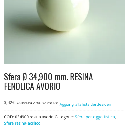
Sfera Ø 34,900 mm. RESINA
FENOLICA AVORIO
3,42
€
IVA inclusa
2,80
€
IVA esclusa
Aggiungi alla lista dei desideri
COD:
034900.resina.avorio
Categorie:
Sfere per oggettistica
,
Sfere resina-acrilico