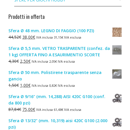
Prodotti in offerta
Sfera Ø 48 mm. LEGNO DI FAGGIO (100 PZI)
Il
Il
44,52
€
38,00
€
IVA inclusa
31,15
€
IVA esclusa
prezzo
prezzo
Sfera Ø 5,5 mm. VETRO TRASPARENTE (confez. da
originale
attuale
1 kg) OFFERTA FINO A ESAURIMENTIO SCORTE
era:
è:
Il
Il
4,30
€
2,50
€
IVA inclusa
2,05
€
IVA esclusa
44,52€.
38,00€.
prezzo
prezzo
Sfera Ø 50 mm. Polistirene trasparente senza
originale
attuale
gancio
era:
è:
Il
Il
1,50
€
1,00
€
IVA inclusa
0,82
€
IVA esclusa
4,30€.
2,50€.
prezzo
prezzo
Sfera Ø 9/16" (mm. 14,288) AISI 420C G100 (conf.
originale
attuale
da 800 pzi)
era:
è:
Il
Il
87,84
€
75,00
€
IVA inclusa
61,48
€
IVA esclusa
1,50€.
1,00€.
prezzo
prezzo
Sfera Ø 13/32" (mm. 10,319) aisi 420C G100 (2.000
originale
attuale
pzi)
era:
è: