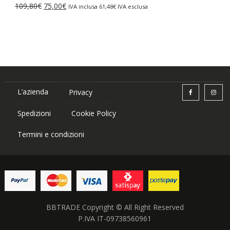
Il
Il
109,80
€
75,00
€
IVA inclusa
61,48
€
IVA esclusa
87,84€.
75,00€.
prezzo
prezzo
originale
attuale
era:
è:
109,80€.
75,00€.
L’azienda
Privacy
Spedizioni
Cookie Policy
Termini e condizioni
BBTRADE Copyright © All Right Reserved
P.IVA IT-09738560961