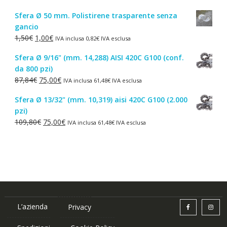
prezzo
prezzo
Sfera Ø 50 mm. Polistirene trasparente senza
originale
attuale
gancio
era:
è:
Il
Il
1,50
€
1,00
€
IVA inclusa
0,82
€
IVA esclusa
4,30€.
2,50€.
prezzo
prezzo
Sfera Ø 9/16" (mm. 14,288) AISI 420C G100 (conf.
originale
attuale
da 800 pzi)
era:
è:
Il
Il
87,84
€
75,00
€
IVA inclusa
61,48
€
IVA esclusa
1,50€.
1,00€.
prezzo
prezzo
Sfera Ø 13/32" (mm. 10,319) aisi 420C G100 (2.000
originale
attuale
pzi)
era:
è:
Il
Il
109,80
€
75,00
€
IVA inclusa
61,48
€
IVA esclusa
87,84€.
75,00€.
prezzo
prezzo
originale
attuale
era:
è:
109,80€.
75,00€.
L’azienda
Privacy