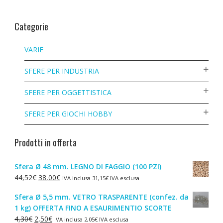
Categorie
VARIE
SFERE PER INDUSTRIA
SFERE PER OGGETTISTICA
SFERE PER GIOCHI HOBBY
Prodotti in offerta
Sfera Ø 48 mm. LEGNO DI FAGGIO (100 PZI)
Il
Il
44,52
€
38,00
€
IVA inclusa
31,15
€
IVA esclusa
prezzo
prezzo
Sfera Ø 5,5 mm. VETRO TRASPARENTE (confez. da
originale
attuale
1 kg) OFFERTA FINO A ESAURIMENTIO SCORTE
era:
è:
Il
Il
4,30
€
2,50
€
IVA inclusa
2,05
€
IVA esclusa
44,52€.
38,00€.