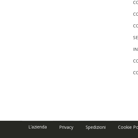
C
C
C
S
I
CO
C
L’azienda
Privacy
Spedizioni
Cookie Po