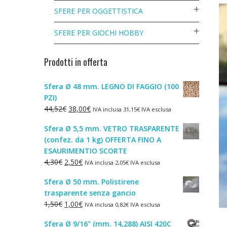
SFERE PER OGGETTISTICA
SFERE PER GIOCHI HOBBY
Prodotti in offerta
Sfera Ø 48 mm. LEGNO DI FAGGIO (100
PZI)
Il
Il
44,52
€
38,00
€
IVA inclusa
31,15
€
IVA esclusa
prezzo
prezzo
Sfera Ø 5,5 mm. VETRO TRASPARENTE
originale
attuale
(confez. da 1 kg) OFFERTA FINO A
era:
è:
ESAURIMENTIO SCORTE
44,52€.
38,00€.
Il
Il
4,30
€
2,50
€
IVA inclusa
2,05
€
IVA esclusa
prezzo
prezzo
Sfera Ø 50 mm. Polistirene
originale
attuale
trasparente senza gancio
era:
è:
Il
Il
1,50
€
1,00
€
IVA inclusa
0,82
€
IVA esclusa
4,30€.
2,50€.
prezzo
prezzo
Sfera Ø 9/16" (mm. 14,288) AISI 420C
originale
attuale