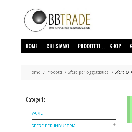
Skip
to
content
HOME
CHI SIAMO
PRODOTTI
SHOP
Home
Prodotti
Sfere per oggettistica
Sfera Ø
Categorie
VARIE
SFERE PER INDUSTRIA