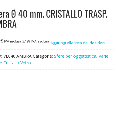
era Ø 40 mm. CRISTALLO TRASP.
MBRA
7
€
IVA inclusa
3,18
€
IVA esclusa
Aggiungi alla lista dei desideri
D:
VE040.AMBRA
Categorie:
Sfere per oggettistica
,
Varie
,
e Cristallo Vetro