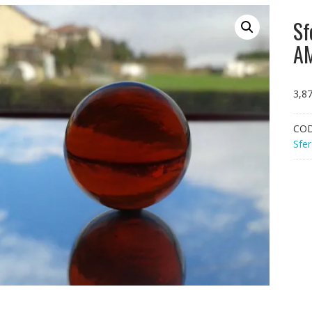
Sf
A
3,8
CO
Sfer