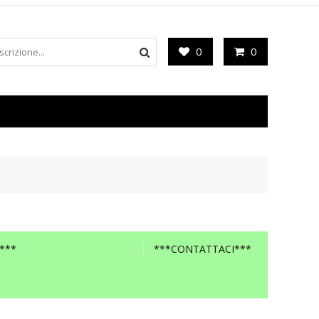
0
0
***
***CONTATTACI***