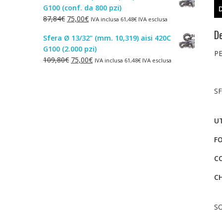
G100 (conf. da 800 pzi)
era:
è:
Il
Il
87,84
€
75,00
€
IVA inclusa
61,48
€
IVA esclusa
1,50€.
1,00€.
prezzo
prezzo
De
Sfera Ø 13/32" (mm. 10,319) aisi 420C
originale
attuale
G100 (2.000 pzi)
era:
è:
PE
Il
Il
109,80
€
75,00
€
IVA inclusa
61,48
€
IVA esclusa
87,84€.
75,00€.
prezzo
prezzo
originale
attuale
SF
era:
è:
109,80€.
75,00€.
UT
F
C
C
SO