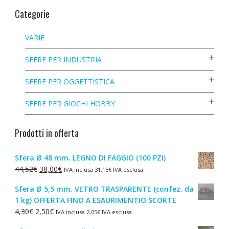
Categorie
VARIE
SFERE PER INDUSTRIA
SFERE PER OGGETTISTICA
SFERE PER GIOCHI HOBBY
Prodotti in offerta
Sfera Ø 48 mm. LEGNO DI FAGGIO (100 PZI)
Il
Il
44,52
€
38,00
€
IVA inclusa
31,15
€
IVA esclusa
prezzo
prezzo
Sfera Ø 5,5 mm. VETRO TRASPARENTE (confez. da
originale
attuale
1 kg) OFFERTA FINO A ESAURIMENTIO SCORTE
era:
è:
Il
Il
4,30
€
2,50
€
IVA inclusa
2,05
€
IVA esclusa
44,52€.
38,00€.
prezzo
prezzo