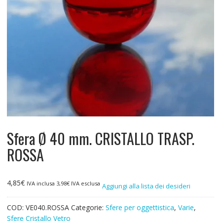
Sfera Ø 40 mm. CRISTALLO TRASP.
ROSSA
4,85
€
IVA inclusa
3,98
€
IVA esclusa
Aggiungi alla lista dei desideri
COD:
VE040.ROSSA
Categorie:
Sfere per oggettistica
,
Varie
,
Sfere Cristallo Vetro