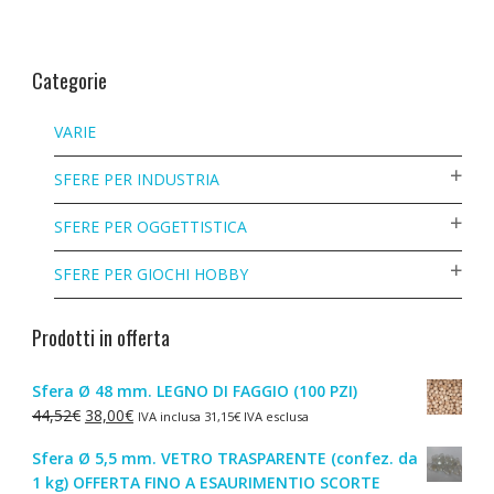
Categorie
VARIE
SFERE PER INDUSTRIA
SFERE PER OGGETTISTICA
SFERE PER GIOCHI HOBBY
Prodotti in offerta
Sfera Ø 48 mm. LEGNO DI FAGGIO (100 PZI)
Il
Il
44,52
€
38,00
€
IVA inclusa
31,15
€
IVA esclusa
prezzo
prezzo
Sfera Ø 5,5 mm. VETRO TRASPARENTE (confez. da
originale
attuale
1 kg) OFFERTA FINO A ESAURIMENTIO SCORTE
era:
è: