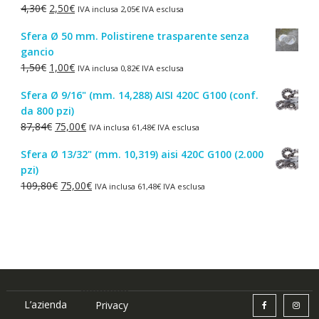
Il
Il
4,30
€
2,50
€
IVA inclusa
2,05
€
IVA esclusa
44,52€.
38,00€.
prezzo
prezzo
Sfera Ø 50 mm. Polistirene trasparente senza
originale
attuale
gancio
era:
è:
Il
Il
1,50
€
1,00
€
IVA inclusa
0,82
€
IVA esclusa
4,30€.
2,50€.
prezzo
prezzo
Sfera Ø 9/16" (mm. 14,288) AISI 420C G100 (conf.
originale
attuale
da 800 pzi)
era:
è:
Il
Il
87,84
€
75,00
€
IVA inclusa
61,48
€
IVA esclusa
1,50€.
1,00€.
prezzo
prezzo
Sfera Ø 13/32" (mm. 10,319) aisi 420C G100 (2.000
originale
attuale
pzi)
era:
è:
Il
Il
109,80
€
75,00
€
IVA inclusa
61,48
€
IVA esclusa
87,84€.
75,00€.
prezzo
prezzo
originale
attuale
era:
è:
109,80€.
75,00€.
L’azienda
Privacy