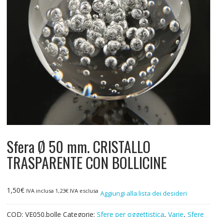
Sfera Ø 50 mm. CRISTALLO
TRASPARENTE CON BOLLICINE
1,50
€
IVA inclusa
1,23
€
IVA esclusa
Aggiungi alla lista dei desideri
COD:
VE050.bolle
Categorie:
Sfere per oggettistica
,
Varie
,
Sfere