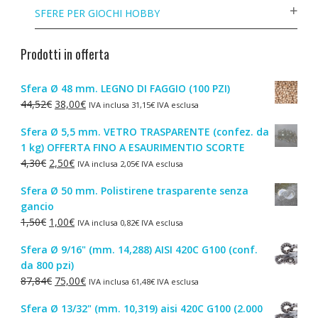
SFERE PER GIOCHI HOBBY
Prodotti in offerta
Sfera Ø 48 mm. LEGNO DI FAGGIO (100 PZI)
Il
Il
44,52
€
38,00
€
IVA inclusa
31,15
€
IVA esclusa
prezzo
prezzo
Sfera Ø 5,5 mm. VETRO TRASPARENTE (confez. da
originale
attuale
1 kg) OFFERTA FINO A ESAURIMENTIO SCORTE
era:
è:
Il
Il
4,30
€
2,50
€
IVA inclusa
2,05
€
IVA esclusa
44,52€.
38,00€.
prezzo
prezzo
Sfera Ø 50 mm. Polistirene trasparente senza
originale
attuale
gancio
era:
è:
Il
Il
1,50
€
1,00
€
IVA inclusa
0,82
€
IVA esclusa
4,30€.
2,50€.
prezzo
prezzo
Sfera Ø 9/16" (mm. 14,288) AISI 420C G100 (conf.
originale
attuale
da 800 pzi)
era:
è:
Il
Il
87,84
€
75,00
€
IVA inclusa
61,48
€
IVA esclusa
1,50€.
1,00€.
prezzo
prezzo
Sfera Ø 13/32" (mm. 10,319) aisi 420C G100 (2.000
originale
attuale