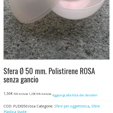
Sfera Ø 50 mm. Polistirene ROSA
senza gancio
1,50
€
IVA inclusa
1,23
€
IVA esclusa
Aggiungi alla lista dei desideri
COD:
PLEX050.rosa
Categorie:
Sfere per oggettistica
,
Sfere
Plastica Vuote