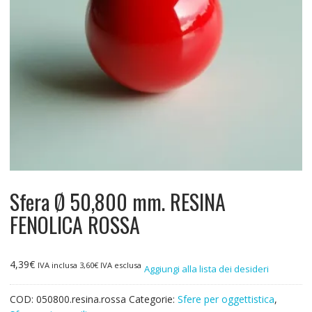
Sfera Ø 50,800 mm. RESINA
FENOLICA ROSSA
4,39
€
IVA inclusa
3,60
€
IVA esclusa
Aggiungi alla lista dei desideri
COD:
050800.resina.rossa
Categorie:
Sfere per oggettistica
,