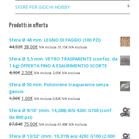
SFERE PER GIOCHI HOBBY
Prodotti in offerta
Sfera Ø 48 mm. LEGNO DI FAGGIO (100 PZI)
Il
Il
44,52
€
38,00
€
IVA inclusa
31,15
€
IVA esclusa
prezzo
prezzo
Sfera Ø 5,5 mm. VETRO TRASPARENTE (confez. da
originale
attuale
1 kg) OFFERTA FINO A ESAURIMENTIO SCORTE
era:
è:
Il
Il
4,30
€
2,50
€
IVA inclusa
2,05
€
IVA esclusa
44,52€.
38,00€.
prezzo
prezzo
Sfera Ø 50 mm. Polistirene trasparente senza
originale
attuale
gancio
era:
è:
Il
Il
1,50
€
1,00
€
IVA inclusa
0,82
€
IVA esclusa
4,30€.
2,50€.
prezzo
prezzo
Sfera Ø 9/16" (mm. 14,288) AISI 420C G100 (conf.
originale
attuale
da 800 pzi)
era:
è:
Il
Il
87,84
€
75,00
€
IVA inclusa
61,48
€
IVA esclusa
1,50€.
1,00€.
prezzo
prezzo
Sfera Ø 13/32" (mm. 10,319) aisi 420C G100 (2.000
originale
attuale