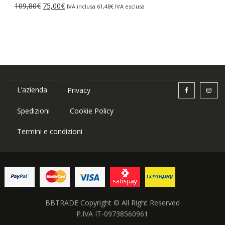
Il
Il
109,80
€
75,00
€
IVA inclusa
61,48
€
IVA esclusa
87,84€.
75,00€.
prezzo
prezzo
originale
attuale
era:
è:
109,80€.
75,00€.
L’azienda
Privacy
Spedizioni
Cookie Policy
Termini e condizioni
BBTRADE Copyright © All Right Reserved
P.IVA IT-09738560961