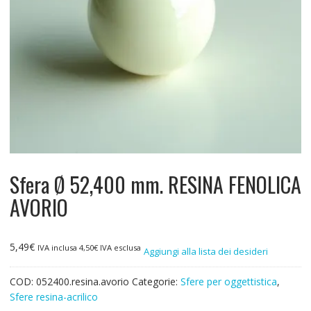
Sfera Ø 52,400 mm. RESINA FENOLICA
AVORIO
5,49
€
IVA inclusa
4,50
€
IVA esclusa
Aggiungi alla lista dei desideri
COD:
052400.resina.avorio
Categorie:
Sfere per oggettistica
,
Sfere resina-acrilico