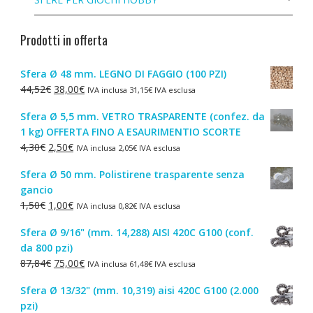
Prodotti in offerta
Sfera Ø 48 mm. LEGNO DI FAGGIO (100 PZI)
Il
Il
44,52
€
38,00
€
IVA inclusa
31,15
€
IVA esclusa
prezzo
prezzo
Sfera Ø 5,5 mm. VETRO TRASPARENTE (confez. da
originale
attuale
1 kg) OFFERTA FINO A ESAURIMENTIO SCORTE
era:
è:
Il
Il
4,30
€
2,50
€
IVA inclusa
2,05
€
IVA esclusa
44,52€.
38,00€.
prezzo
prezzo
Sfera Ø 50 mm. Polistirene trasparente senza
originale
attuale
gancio
era:
è:
Il
Il
1,50
€
1,00
€
IVA inclusa
0,82
€
IVA esclusa
4,30€.
2,50€.
prezzo
prezzo
Sfera Ø 9/16" (mm. 14,288) AISI 420C G100 (conf.
originale
attuale
da 800 pzi)
era:
è:
Il
Il
87,84
€
75,00
€
IVA inclusa
61,48
€
IVA esclusa
1,50€.
1,00€.
prezzo
prezzo
Sfera Ø 13/32" (mm. 10,319) aisi 420C G100 (2.000
originale
attuale
pzi)
era:
è: