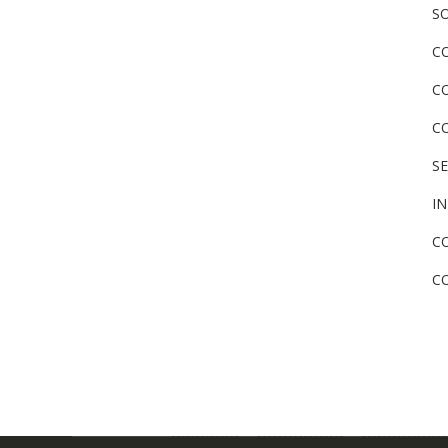
SO
C
C
C
S
I
CO
C