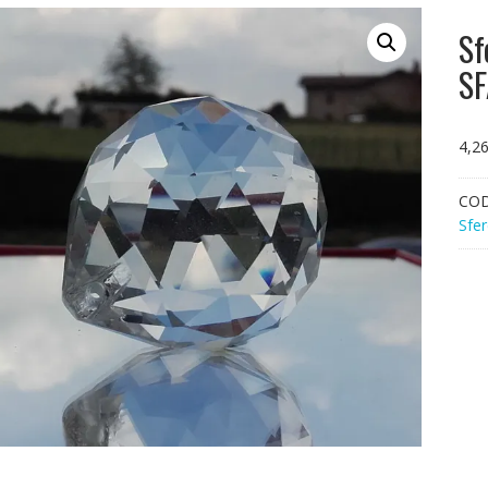
Sf
SF
4,2
CO
Sfer