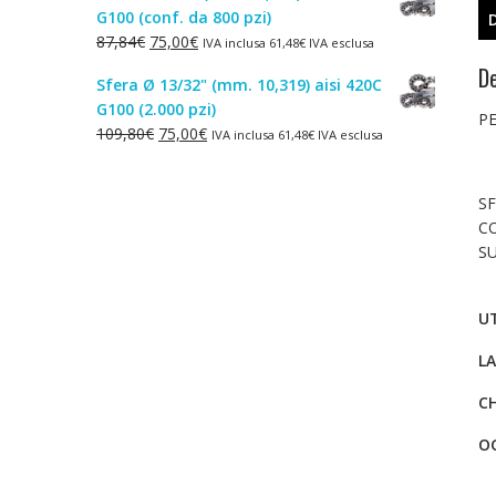
G100 (conf. da 800 pzi)
era:
è:
Il
Il
87,84
€
75,00
€
IVA inclusa
61,48
€
IVA esclusa
1,50€.
1,00€.
prezzo
prezzo
De
Sfera Ø 13/32" (mm. 10,319) aisi 420C
originale
attuale
G100 (2.000 pzi)
era:
è:
PE
Il
Il
109,80
€
75,00
€
IVA inclusa
61,48
€
IVA esclusa
87,84€.
75,00€.
prezzo
prezzo
originale
attuale
SF
era:
è:
C
109,80€.
75,00€.
S
UT
L
C
O