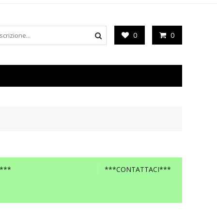
0
0
***
***CONTATTACI***