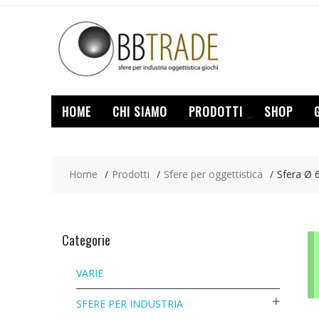
Skip
to
content
HOME
CHI SIAMO
PRODOTTI
SHOP
Home
Prodotti
Sfere per oggettistica
Sfera Ø
Categorie
VARIE
SFERE PER INDUSTRIA