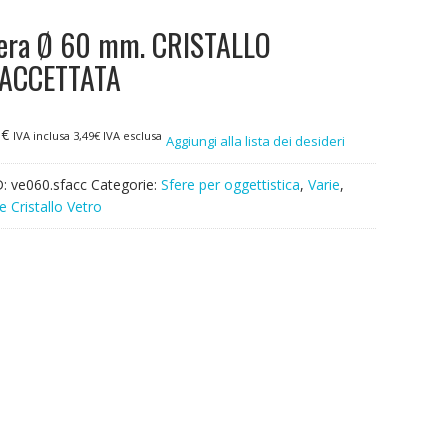
era Ø 60 mm. CRISTALLO
ACCETTATA
6
€
IVA inclusa
3,49
€
IVA esclusa
Aggiungi alla lista dei desideri
D:
ve060.sfacc
Categorie:
Sfere per oggettistica
,
Varie
,
e Cristallo Vetro