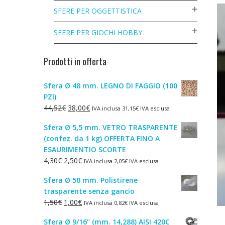
SFERE PER OGGETTISTICA
SFERE PER GIOCHI HOBBY
Prodotti in offerta
Sfera Ø 48 mm. LEGNO DI FAGGIO (100
PZI)
Il
Il
44,52
€
38,00
€
IVA inclusa
31,15
€
IVA esclusa
prezzo
prezzo
Sfera Ø 5,5 mm. VETRO TRASPARENTE
originale
attuale
(confez. da 1 kg) OFFERTA FINO A
era:
è:
ESAURIMENTIO SCORTE
44,52€.
38,00€.
Il
Il
4,30
€
2,50
€
IVA inclusa
2,05
€
IVA esclusa
prezzo
prezzo
Sfera Ø 50 mm. Polistirene
originale
attuale
trasparente senza gancio
era:
è:
Il
Il
1,50
€
1,00
€
IVA inclusa
0,82
€
IVA esclusa
4,30€.
2,50€.
prezzo
prezzo
Sfera Ø 9/16" (mm. 14,288) AISI 420C
originale
attuale