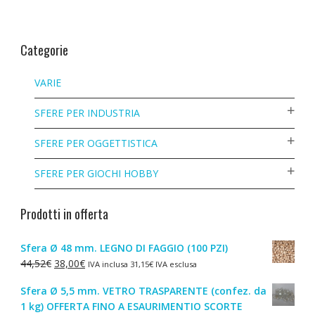
Categorie
VARIE
SFERE PER INDUSTRIA
SFERE PER OGGETTISTICA
SFERE PER GIOCHI HOBBY
Prodotti in offerta
Sfera Ø 48 mm. LEGNO DI FAGGIO (100 PZI)
Il
Il
44,52
€
38,00
€
IVA inclusa
31,15
€
IVA esclusa
prezzo
prezzo
Sfera Ø 5,5 mm. VETRO TRASPARENTE (confez. da
originale
attuale
1 kg) OFFERTA FINO A ESAURIMENTIO SCORTE
era:
è: