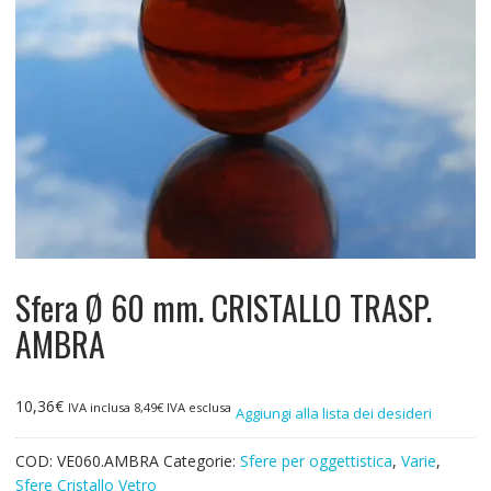
Sfera Ø 60 mm. CRISTALLO TRASP.
AMBRA
10,36
€
IVA inclusa
8,49
€
IVA esclusa
Aggiungi alla lista dei desideri
COD:
VE060.AMBRA
Categorie:
Sfere per oggettistica
,
Varie
,
Sfere Cristallo Vetro