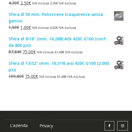
Il
Il
4,30
€
2,50
€
IVA inclusa
2,05
€
IVA esclusa
44,52€.
38,00€.
prezzo
prezzo
Sfera Ø 50 mm. Polistirene trasparente senza
originale
attuale
gancio
era:
è:
Il
Il
1,50
€
1,00
€
IVA inclusa
0,82
€
IVA esclusa
4,30€.
2,50€.
prezzo
prezzo
Sfera Ø 9/16" (mm. 14,288) AISI 420C G100 (conf.
originale
attuale
da 800 pzi)
era:
è:
Il
Il
87,84
€
75,00
€
IVA inclusa
61,48
€
IVA esclusa
1,50€.
1,00€.
prezzo
prezzo
Sfera Ø 13/32" (mm. 10,319) aisi 420C G100 (2.000
originale
attuale
pzi)
era:
è:
Il
Il
109,80
€
75,00
€
IVA inclusa
61,48
€
IVA esclusa
87,84€.
75,00€.
prezzo
prezzo
originale
attuale
era:
è:
109,80€.
75,00€.
L’azienda
Privacy