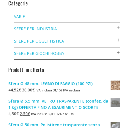
Categorie
VARIE
SFERE PER INDUSTRIA
SFERE PER OGGETTISTICA
SFERE PER GIOCHI HOBBY
Prodotti in offerta
Sfera Ø 48 mm. LEGNO DI FAGGIO (100 PZI)
Il
Il
44,52
€
38,00
€
IVA inclusa
31,15
€
IVA esclusa
prezzo
prezzo
Sfera Ø 5,5 mm. VETRO TRASPARENTE (confez. da
originale
attuale
1 kg) OFFERTA FINO A ESAURIMENTIO SCORTE
era:
è:
Il
Il
4,30
€
2,50
€
IVA inclusa
2,05
€
IVA esclusa
44,52€.
38,00€.
prezzo
prezzo
Sfera Ø 50 mm. Polistirene trasparente senza
originale
attuale