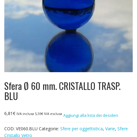
Sfera Ø 60 mm. CRISTALLO TRASP.
BLU
6,81
€
IVA inclusa
5,59
€
IVA esclusa
Aggiungi alla lista dei desideri
COD:
VE060.BLU
Categorie:
Sfere per oggettistica
,
Varie
,
Sfere
Cristallo Vetro