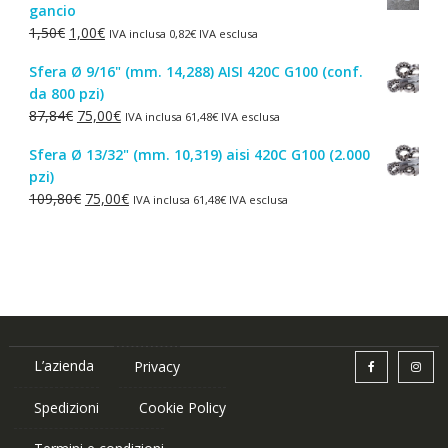
gancio
era:
è:
Il
Il
1,50
€
1,00
€
IVA inclusa
0,82
€
IVA esclusa
4,30€.
2,50€.
prezzo
prezzo
Sfera Ø 9/16" (mm. 14,288) AISI 420C G100 (conf.
originale
attuale
da 800 pzi)
era:
è:
Il
Il
87,84
€
75,00
€
IVA inclusa
61,48
€
IVA esclusa
1,50€.
1,00€.
prezzo
prezzo
Sfera Ø 13/32" (mm. 10,319) aisi 420C G100 (2.000
originale
attuale
pzi)
era:
è:
Il
Il
109,80
€
75,00
€
IVA inclusa
61,48
€
IVA esclusa
87,84€.
75,00€.
prezzo
prezzo
originale
attuale
era:
è:
109,80€.
75,00€.
L’azienda
Privacy
Spedizioni
Cookie Policy