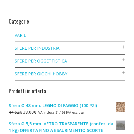
Categorie
VARIE
SFERE PER INDUSTRIA
SFERE PER OGGETTISTICA
SFERE PER GIOCHI HOBBY
Prodotti in offerta
Sfera Ø 48 mm. LEGNO DI FAGGIO (100 PZI)
Il
Il
44,52
€
38,00
€
IVA inclusa
31,15
€
IVA esclusa
prezzo
prezzo
Sfera Ø 5,5 mm. VETRO TRASPARENTE (confez. da
originale
attuale
1 kg) OFFERTA FINO A ESAURIMENTIO SCORTE
era:
è: