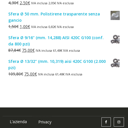
Il
Il
4,30
€
2,50
€
IVA inclusa
2,05
€
IVA esclusa
44,52€.
38,00€.
prezzo
prezzo
Sfera Ø 50 mm. Polistirene trasparente senza
originale
attuale
gancio
era:
è:
Il
Il
1,50
€
1,00
€
IVA inclusa
0,82
€
IVA esclusa
4,30€.
2,50€.
prezzo
prezzo
Sfera Ø 9/16" (mm. 14,288) AISI 420C G100 (conf.
originale
attuale
da 800 pzi)
era:
è:
Il
Il
87,84
€
75,00
€
IVA inclusa
61,48
€
IVA esclusa
1,50€.
1,00€.
prezzo
prezzo
Sfera Ø 13/32" (mm. 10,319) aisi 420C G100 (2.000
originale
attuale
pzi)
era:
è:
Il
Il
109,80
€
75,00
€
IVA inclusa
61,48
€
IVA esclusa
87,84€.
75,00€.
prezzo
prezzo
originale
attuale
era:
è:
109,80€.
75,00€.
L’azienda
Privacy