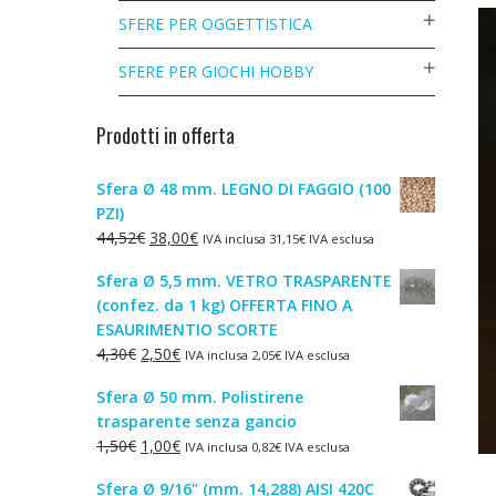
SFERE PER OGGETTISTICA
SFERE PER GIOCHI HOBBY
Prodotti in offerta
Sfera Ø 48 mm. LEGNO DI FAGGIO (100
PZI)
Il
Il
44,52
€
38,00
€
IVA inclusa
31,15
€
IVA esclusa
prezzo
prezzo
Sfera Ø 5,5 mm. VETRO TRASPARENTE
originale
attuale
(confez. da 1 kg) OFFERTA FINO A
era:
è:
ESAURIMENTIO SCORTE
44,52€.
38,00€.
Il
Il
4,30
€
2,50
€
IVA inclusa
2,05
€
IVA esclusa
prezzo
prezzo
Sfera Ø 50 mm. Polistirene
originale
attuale
trasparente senza gancio
era:
è:
Il
Il
1,50
€
1,00
€
IVA inclusa
0,82
€
IVA esclusa
4,30€.
2,50€.
prezzo
prezzo
Sfera Ø 9/16" (mm. 14,288) AISI 420C
originale
attuale