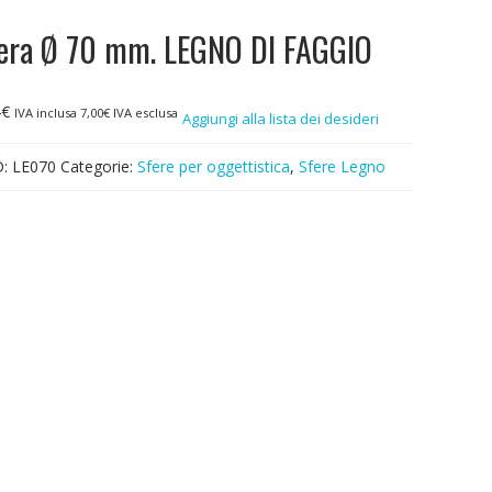
era Ø 70 mm. LEGNO DI FAGGIO
4
€
IVA inclusa
7,00
€
IVA esclusa
Aggiungi alla lista dei desideri
D:
LE070
Categorie:
Sfere per oggettistica
,
Sfere Legno