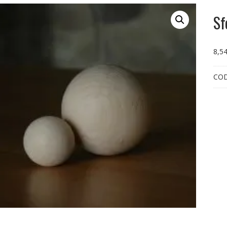
Sf
8,5
CO