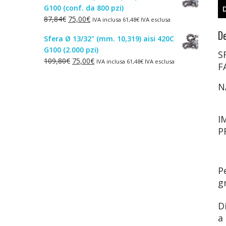
G100 (conf. da 800 pzi)
era:
è:
Il
Il
87,84
€
75,00
€
IVA inclusa
61,48
€
IVA esclusa
1,50€.
1,00€.
prezzo
prezzo
De
Sfera Ø 13/32" (mm. 10,319) aisi 420C
originale
attuale
G100 (2.000 pzi)
era:
è:
S
Il
Il
109,80
€
75,00
€
IVA inclusa
61,48
€
IVA esclusa
87,84€.
75,00€.
F
prezzo
prezzo
originale
attuale
N
era:
è:
109,80€.
75,00€.
I
P
P
g
D
a