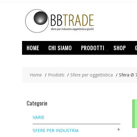
Skip
to
content
HOME
CHI SIAMO
PRODOTTI
SHOP
Home
Prodotti
Sfere per oggettistica
Sfera Ø
Categorie
VARIE
SFERE PER INDUSTRIA