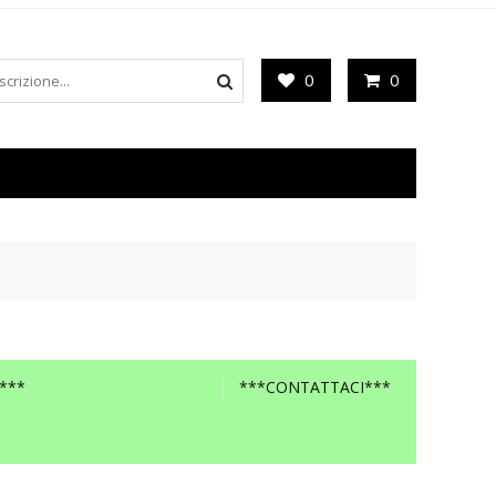
0
0
***
***CONTATTACI***