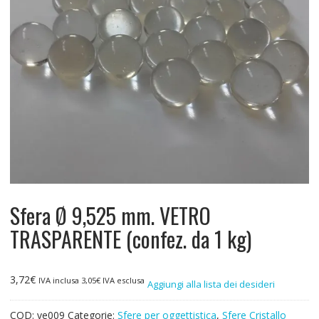
Sfera Ø 9,525 mm. VETRO
TRASPARENTE (confez. da 1 kg)
3,72
€
IVA inclusa
3,05
€
IVA esclusa
Aggiungi alla lista dei desideri
COD:
ve009
Categorie:
Sfere per oggettistica
,
Sfere Cristallo