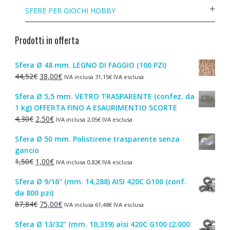
SFERE PER GIOCHI HOBBY
Prodotti in offerta
Sfera Ø 48 mm. LEGNO DI FAGGIO (100 PZI)
Il
Il
44,52
€
38,00
€
IVA inclusa
31,15
€
IVA esclusa
prezzo
prezzo
Sfera Ø 5,5 mm. VETRO TRASPARENTE (confez. da
originale
attuale
1 kg) OFFERTA FINO A ESAURIMENTIO SCORTE
era:
è:
Il
Il
4,30
€
2,50
€
IVA inclusa
2,05
€
IVA esclusa
44,52€.
38,00€.
prezzo
prezzo
Sfera Ø 50 mm. Polistirene trasparente senza
originale
attuale
gancio
era:
è:
Il
Il
1,50
€
1,00
€
IVA inclusa
0,82
€
IVA esclusa
4,30€.
2,50€.
prezzo
prezzo
Sfera Ø 9/16" (mm. 14,288) AISI 420C G100 (conf.
originale
attuale
da 800 pzi)
era:
è:
Il
Il
87,84
€
75,00
€
IVA inclusa
61,48
€
IVA esclusa
1,50€.
1,00€.
prezzo
prezzo
Sfera Ø 13/32" (mm. 10,319) aisi 420C G100 (2.000
originale
attuale