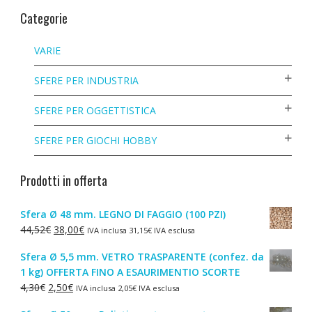
Categorie
VARIE
SFERE PER INDUSTRIA
SFERE PER OGGETTISTICA
SFERE PER GIOCHI HOBBY
Prodotti in offerta
Sfera Ø 48 mm. LEGNO DI FAGGIO (100 PZI)
Il
Il
44,52
€
38,00
€
IVA inclusa
31,15
€
IVA esclusa
prezzo
prezzo
Sfera Ø 5,5 mm. VETRO TRASPARENTE (confez. da
originale
attuale
1 kg) OFFERTA FINO A ESAURIMENTIO SCORTE
era:
è:
Il
Il
4,30
€
2,50
€
IVA inclusa
2,05
€
IVA esclusa
44,52€.
38,00€.
prezzo
prezzo