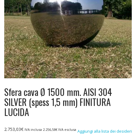
Sfera cava Ø 1500 mm. AISI 304
SILVER (spess 1,5 mm) FINITURA
LUCIDA
2.753,03
€
IVA inclusa
2.256,58
€
IVA esclusa
Aggiungi alla lista dei desideri