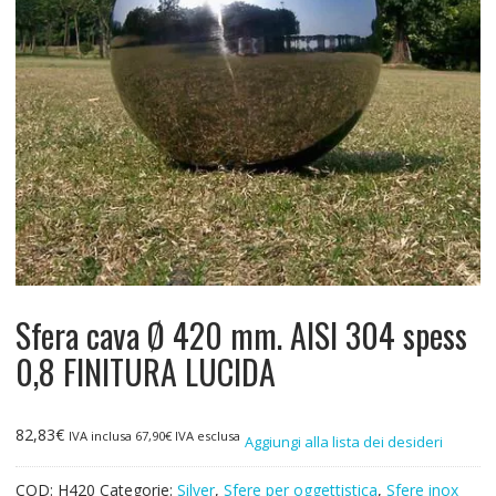
Sfera cava Ø 420 mm. AISI 304 spess
0,8 FINITURA LUCIDA
82,83
€
IVA inclusa
67,90
€
IVA esclusa
Aggiungi alla lista dei desideri
COD:
H420
Categorie:
Silver
,
Sfere per oggettistica
,
Sfere inox