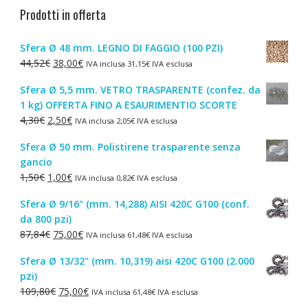
Prodotti in offerta
Sfera Ø 48 mm. LEGNO DI FAGGIO (100 PZI)
Il
Il
44,52
€
38,00
€
IVA inclusa
31,15
€
IVA esclusa
prezzo
prezzo
Sfera Ø 5,5 mm. VETRO TRASPARENTE (confez. da
originale
attuale
1 kg) OFFERTA FINO A ESAURIMENTIO SCORTE
era:
è:
Il
Il
4,30
€
2,50
€
IVA inclusa
2,05
€
IVA esclusa
44,52€.
38,00€.
prezzo
prezzo
Sfera Ø 50 mm. Polistirene trasparente senza
originale
attuale
gancio
era:
è:
Il
Il
1,50
€
1,00
€
IVA inclusa
0,82
€
IVA esclusa
4,30€.
2,50€.
prezzo
prezzo
Sfera Ø 9/16" (mm. 14,288) AISI 420C G100 (conf.
originale
attuale
da 800 pzi)
era:
è:
Il
Il
87,84
€
75,00
€
IVA inclusa
61,48
€
IVA esclusa
1,50€.
1,00€.
prezzo
prezzo
Sfera Ø 13/32" (mm. 10,319) aisi 420C G100 (2.000
originale
attuale
pzi)
era:
è:
Il
Il
109,80
€
75,00
€
IVA inclusa
61,48
€
IVA esclusa
87,84€.
75,00€.
prezzo
prezzo